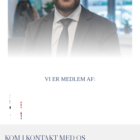
VI ER MEDLEM AF:
MUSTAFA MOUMOU
Revisor
KOM I KONTAKT MED OS