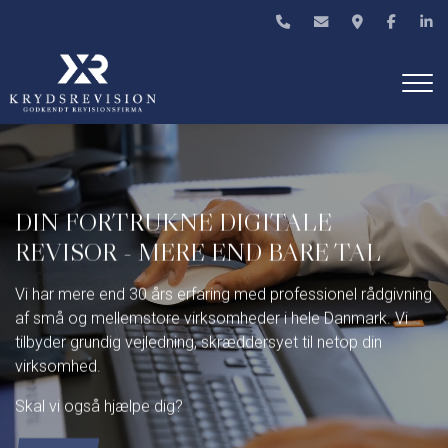
Gå
til
hovedindhold
DIN FORTRUKNE DIGITALE
REVISOR - MERE END BARE TAL
Vi har mere end 30 års erfaring med professionel rådgivning
af små og mellemstore virksomheder i hele Danmark. Vi
tilbyder grundig vejledning, skræddersyet til netop din
virksomhed.
Skal vi også hjælpe dig?