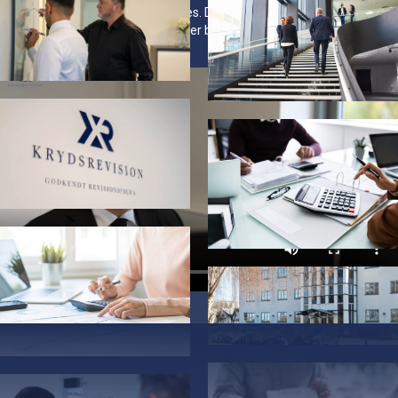
kunder er til deres fag, og vi til vores. Derfor er det en stor bedrift for os,
hvis vi hver især holder os til det vi er bedst til.