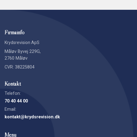
Firmainfo
Krydsrevision ApS
Måløv Byvej 229G,
2760 Måløv
CVR: 38225804
Kontakt
Telefon:
70 40 44 00
ROZERIN KESKIN
Email:
Regnskabsassistent
kontakt@krydsrevision.dk
Menu