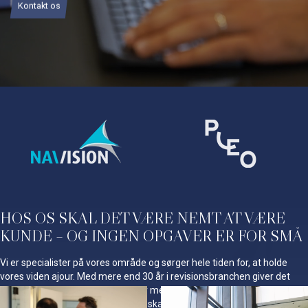
Kontakt os
HOS OS SKAL DET VÆRE NEMT AT VÆRE
KUNDE – OG INGEN OPGAVER ER FOR SMÅ
Vi er specialister på vores område og sørger hele tiden for, at holde
vores viden ajour. Med mere end 30 år i revisionsbranchen giver det
mening, at vi hjælper vores kunder med alt indenfor lovgivningen
omkring regnskaber, bogføring og skat. Vi ved hvor dygtige vores